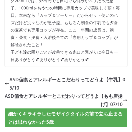
ク200mlでは、外出先でも自宅でも何故かムリだった息
子。1000mlをおやつの時間に専用カップで美味しく頂く毎
日。本来なら『カップ＆ソーサー』だからセット使いのハ
ズだけど別々なのが息子流。もちろん朝食の牛乳でも夕食
の麦茶でも専用コップが存在。ここ一年間の成長は、朝
食・昼食・夕食・入浴後全ての『専用カップ＆コップ』が
解除されたこと！
子ども達の困りごとが改善できる糸口と繋がりに今日も一
日ありがとう💕ありがとう💕ありがとう💕
ASD偏食とアレルギーとこだわりってどうよ【牛乳】0
5/10
ASD偏食とアレルギーとこだわりってどうよ【もも唐揚
げ】07/10
細かくキラキラしたモザイクタイルの前で立ち止まる
とは思わなかった5歳