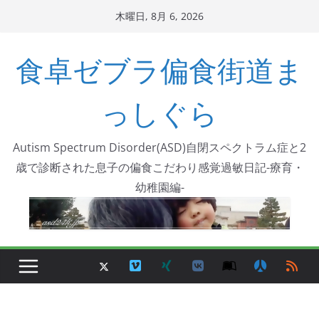
コ
木曜日, 8月 6, 2026
ン
テ
食卓ゼブラ偏食街道ま
ン
ツ
っしぐら
へ
ス
Autism Spectrum Disorder(ASD)自閉スペクトラム症と2
キ
歳で診断された息子の偏食こだわり感覚過敏日記-療育・
ッ
幼稚園編-
プ