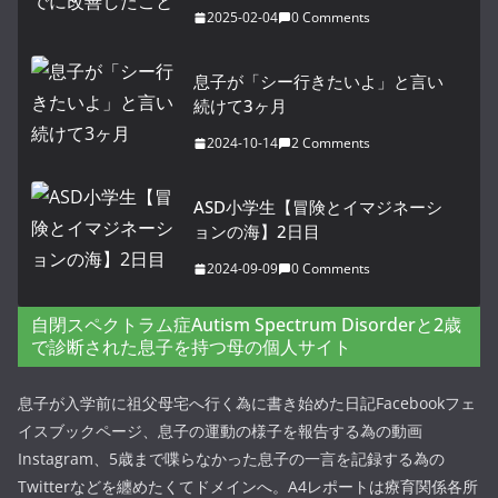
2025-02-04
0 Comments
息子が「シー行きたいよ」と言い
続けて3ヶ月
2024-10-14
2 Comments
ASD小学生【冒険とイマジネーシ
ョンの海】2日目
2024-09-09
0 Comments
自閉スペクトラム症Autism Spectrum Disorderと2歳
で診断された息子を持つ母の個人サイト
息子が入学前に祖父母宅へ行く為に書き始めた日記Facebookフェ
イスブックページ、息子の運動の様子を報告する為の動画
Instagram、5歳まで喋らなかった息子の一言を記録する為の
Twitterなどを纏めたくてドメインへ。A4レポートは療育関係各所