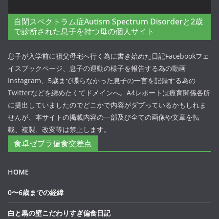
自閉スペクトラム症Autism Spectrum Disorderと2歳
で診断された息子を持つ母の個人サイト
息子が入学前に祖父母宅へ行く為に書き始めた日記Facebookフェ
イスブックページ、息子の運動の様子を報告する為の動画
Instagram、5歳まで喋らなかった息子の一言を記録する為の
Twitterなどを纏めたくてドメインへ。A4レポートは療育関係各所
に提出していましたのでどこかで内容がダブっているかもしれま
せんが、本サイトの掲載内容の一部及び全ての画像や文章を転
載、複製、改変等は禁止します。
食卓ゼブラ偏食交差点
HOME
0〜6歳までの経緯
白と黒の壁こだわりすぎ偏食日記