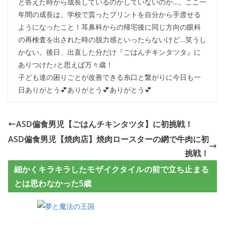
と答えた時から成長しているのかしていないのか…。ここ一
年間の成長は、学校で貰ったプリントを自分から手渡せる
ようになったこと！耳鼻科からの帰宅後に同じ方向の眼科
の再検査を出された時の脱力感といったらないけど…笑うし
かない。後日、出直した分だけ『ごはんチキンタツタ』に
ありつけた♪と思えば万々歳！
子ども達の困りごとが改善できる糸口と繋がりに今日も一
日ありがとう💕ありがとう💕ありがとう💕
ASD偏食男児【ごはんチキンタツタ】に初挑戦！
ASD偏食男児【焼肉店】焼肉ロースターの網で牛肉に初
挑戦！
細かくキラキラしたモザイクタイルの前で立ち止まる
とは思わなかった5歳