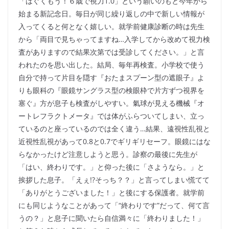
「はぐくもう！６歳で視力1.0」という願いのもと今年から
始まる新記念日。毎日が同じ繰り返しの中で新しい情報が
入ってくると何となく嬉しい。就学前健康診断の時は先生
から「両目で見ちゃってますね…入学してから改めて視力検
査がありますので結果次第では受診してください。」と言
われたのを思い出した。結局、毎年再検査。小学校で使う
自分で持って片目を隠す『おたまスプーン型の遮眼子』よ
りも眼科の『眼鏡サングラス型の検眼枠で片方ずつ視界を
塞ぐ』方が息子も検査がしやすい。氣球が見える機械『オ
ートレフラクトメータ』では体がふらついてしまい、立っ
ているのと座っているのでは全く違う…結果、遠視性乱視と
近視性乱視があって0.8と0.7でギリギリセーフ。眼鏡にはな
らなかったけど注意しようと思う。診察の最後に先生が
「はい、終わりです。」と仰った後に「さようなら。」と
挨拶した息子。「えぇ!?そっち？？」と言ってしまい慌てて
「ありがとうございました！」と後にする保護者。就学前
にも同じようなことがあって「“終わりです”だって、何て言
うの？」と息子に聞いたら自信満々に「終わりました！」