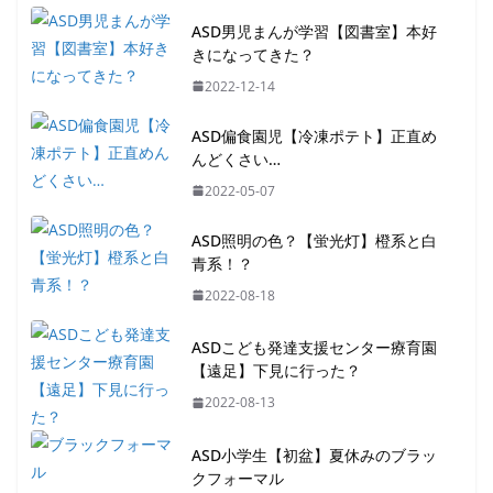
ASD男児まんが学習【図書室】本好
きになってきた？
2022-12-14
ASD偏食園児【冷凍ポテト】正直め
んどくさい…
2022-05-07
ASD照明の色？【蛍光灯】橙系と白
青系！？
2022-08-18
ASDこども発達支援センター療育園
【遠足】下見に行った？
2022-08-13
ASD小学生【初盆】夏休みのブラッ
クフォーマル