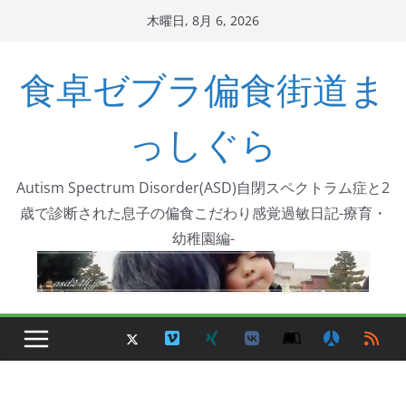
コ
木曜日, 8月 6, 2026
ン
テ
食卓ゼブラ偏食街道ま
ン
ツ
っしぐら
へ
ス
Autism Spectrum Disorder(ASD)自閉スペクトラム症と2
キ
歳で診断された息子の偏食こだわり感覚過敏日記-療育・
ッ
幼稚園編-
プ