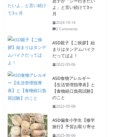
息子が「シー行きたい
よ」と言い続けて3ヶ
月
2024-10-14
2 Comments
ASD親子【ご挨拶】始
まりはタンデムバイク
だってばよ！
2022-05-06
ASD食物アレルギー
【生活管理指導表】と
【食物経口負荷試験】
のこと
2022-05-08
ASD偏食小学生【修学
旅行】予習お取り寄せ
2025-06-06