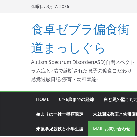
コ
金曜日, 8月 7, 2026
ン
テ
食卓ゼブラ偏食街
ン
ツ
道まっしぐら
へ
ス
Autism Spectrum Disorder(ASD)自閉スペクト
キ
ラム症と2歳で診断された息子の偏食こだわり
ッ
感覚過敏日記-療育・幼稚園編-
プ
HOME
0〜6歳までの経緯
白と黒の壁こだ
始まりは一社一種類限定
未就園児教室と幼稚園
未就学児競技と小学生編
MAIL お問い合わせ