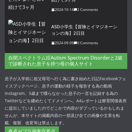
2024-10-14
2 Comments
ASD小学生【冒険とイマジネーシ
ョンの海】2日目
2024-09-09
0 Comments
自閉スペクトラム症Autism Spectrum Disorderと2歳
で診断された息子を持つ母の個人サイト
息子が入学前に祖父母宅へ行く為に書き始めた日記Facebookフェ
イスブックページ、息子の運動の様子を報告する為の動画
Instagram、5歳まで喋らなかった息子の一言を記録する為の
Twitterなどを纏めたくてドメインへ。A4レポートは療育関係各所
に提出していましたのでどこかで内容がダブっているかもしれま
せんが、本サイトの掲載内容の一部及び全ての画像や文章を転
載、複製、改変等は禁止します。
食卓ゼブラ偏食交差点