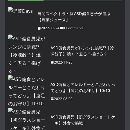
自閉スペクトラム症ASD偏食息子が選ぶ
【野菜ジュース】
2022-12-24
0 Comments
ASD偏食男児がレンジに挑戦!?【冷
凍餃子】焼く？煮る？揚げる？
2022-11-25
ASD偏食とアレルギーとこだわりっ
てどうよ【遠足のお守り】10/10
2022-08-09
ASD偏食男児【初グラスショートケ
ーキ】外食で挑戦！