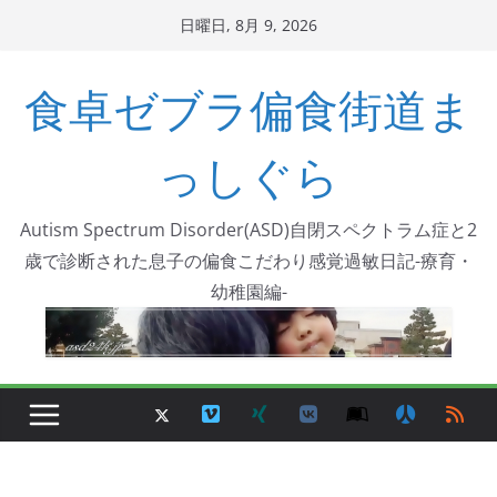
コ
日曜日, 8月 9, 2026
ン
テ
食卓ゼブラ偏食街道ま
ン
ツ
っしぐら
へ
ス
Autism Spectrum Disorder(ASD)自閉スペクトラム症と2
キ
歳で診断された息子の偏食こだわり感覚過敏日記-療育・
ッ
幼稚園編-
プ