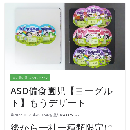
白と黒の壁こだわりおやつ
ASD偏食園児【ヨーグル
ト】もうデザート
2022-10-29
ASD24h管理人
433 Views
後から一社一種類限定に