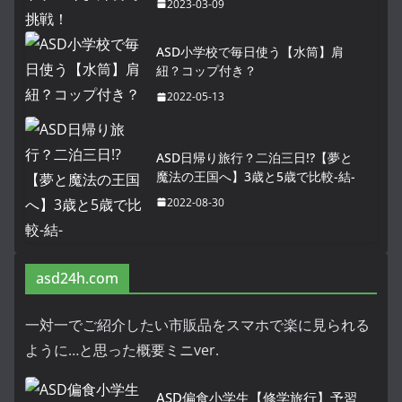
2023-03-09
ASD小学校で毎日使う【水筒】肩
紐？コップ付き？
2022-05-13
ASD日帰り旅行？二泊三日!?【夢と
魔法の王国へ】3歳と5歳で比較-結-
2022-08-30
asd24h.com
一対一でご紹介したい市販品をスマホで楽に見られる
ように…と思った概要ミニver.
ASD偏食小学生【修学旅行】予習