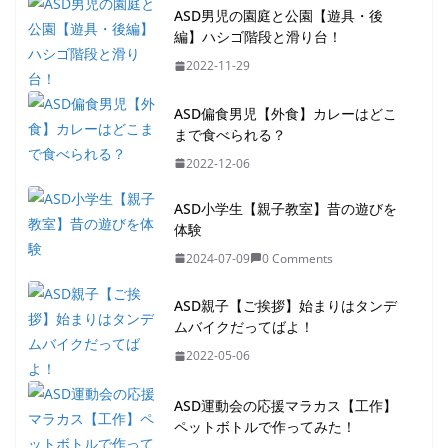
ASD男児の園庭と公園【遊具・後
編】ハシゴ階段と滑り台！
2022-11-29
ASD偏食男児【外食】カレーはどこ
まで食べられる？
2022-12-06
ASD小学生【親子教室】昔の遊びを
体験
2024-07-09
0 Comments
ASD親子【ご挨拶】始まりはタンデ
ムバイクだってばよ！
2022-05-06
ASD運動会の応援マラカス【工作】
ペットボトルで作ってみた！