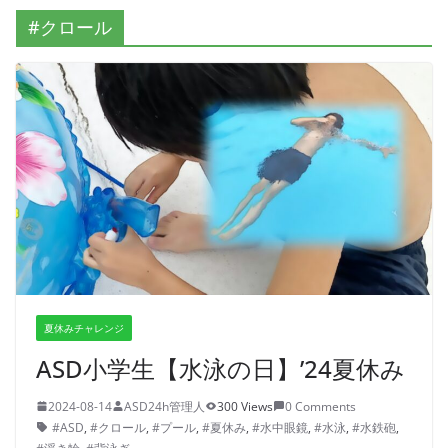
#クロール
夏休みチャレンジ
ASD小学生【水泳の日】’24夏休み
2024-08-14
ASD24h管理人
300 Views
0 Comments
#ASD
,
#クロール
,
#プール
,
#夏休み
,
#水中眼鏡
,
#水泳
,
#水鉄砲
,