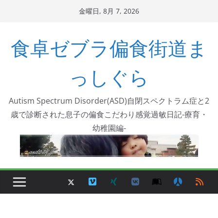
コ
金曜日, 8月 7, 2026
ン
テ
食卓ゼブラ偏食街道ま
ン
ツ
っしぐら
へ
ス
Autism Spectrum Disorder(ASD)自閉スペクトラム症と2
キ
歳で診断された息子の偏食こだわり感覚過敏日記-療育・
ッ
幼稚園編-
プ