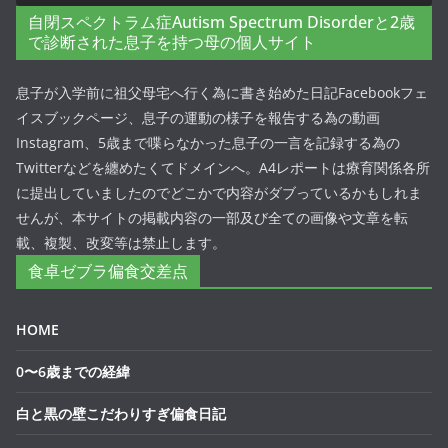
自閉スペクトラム症Autism Spectrum Disorderと2歳
で診断された息子を持つ母の個人サイト
息子が入学前に祖父母宅へ行く為に書き始めた日記Facebookフェ
イスブックページ、息子の運動の様子を報告する為の動画
Instagram、5歳まで喋らなかった息子の一言を記録する為の
Twitterなどを纏めたくてドメインへ。A4レポートは療育関係各所
に提出していましたのでどこかで内容がダブっているかもしれま
せんが、本サイトの掲載内容の一部及び全ての画像や文章を転
載、複製、改変等は禁止します。
食卓ゼブラ偏食交差点
HOME
0〜6歳までの経緯
白と黒の壁こだわりすぎ偏食日記