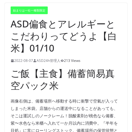
始まりは一社一種類限定
ASD偏食とアレルギーと
こだわりってどうよ【白
米】01/10
2022-08-07
ASD24h管理人
213 Views
ご飯【主食】備蓄簡易真
空パック米
画像右側は、備蓄場所へ移動する時に衝撃で空氣が入って
しまった米袋。店舗からの運送中になることがあっても、
そこは運試しのノークレーム！脱酸素剤が桃色なら備蓄、
紫〜水色なら米櫃へ入れて一か月以内に消費中。『半年を
目処』に常にローリングストック。備蓄場所の保管状態と