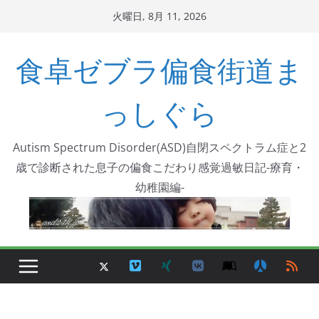
コ
火曜日, 8月 11, 2026
ン
テ
食卓ゼブラ偏食街道ま
ン
ツ
っしぐら
へ
ス
Autism Spectrum Disorder(ASD)自閉スペクトラム症と2
キ
歳で診断された息子の偏食こだわり感覚過敏日記-療育・
ッ
幼稚園編-
プ