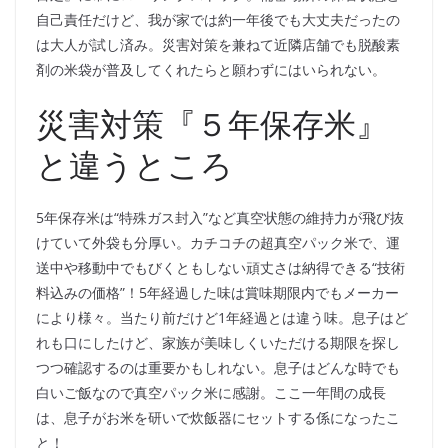
自己責任だけど、我が家では約一年後でも大丈夫だったの
は大人が試し済み。災害対策を兼ねて近隣店舗でも脱酸素
剤の米袋が普及してくれたらと願わずにはいられない。
災害対策『５年保存米』
と違うところ
5年保存米は“特殊ガス封入”など真空状態の維持力が飛び抜
けていて外袋も分厚い。カチコチの超真空パック米で、運
送中や移動中でもびくともしない頑丈さは納得できる“技術
料込みの価格”！5年経過した味は賞味期限内でもメーカー
により様々。当たり前だけど1年経過とは違う味。息子はど
れも口にしたけど、家族が美味しくいただける期限を探し
つつ確認するのは重要かもしれない。息子はどんな時でも
白いご飯なので真空パック米に感謝。ここ一年間の成長
は、息子がお米を研いで炊飯器にセットする係になったこ
と！