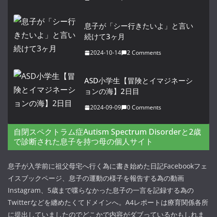
息子が「シー行きたいよ」と言い
続けて3ヶ月
2024-10-14
2 Comments
ASD小学生【冒険とイマジネーシ
ョンの海】2日目
2024-09-09
0 Comments
自閉スペクトラム症Autism Spectrum Disorderと2歳
で診断された息子を持つ母の個人サイト
息子が入学前に祖父母宅へ行く為に書き始めた日記Facebookフェ
イスブックページ、息子の運動の様子を報告する為の動画
Instagram、5歳まで喋らなかった息子の一言を記録する為の
Twitterなどを纏めたくてドメインへ。A4レポートは療育関係各所
に提出していましたのでどこかで内容がダブっているかもしれま