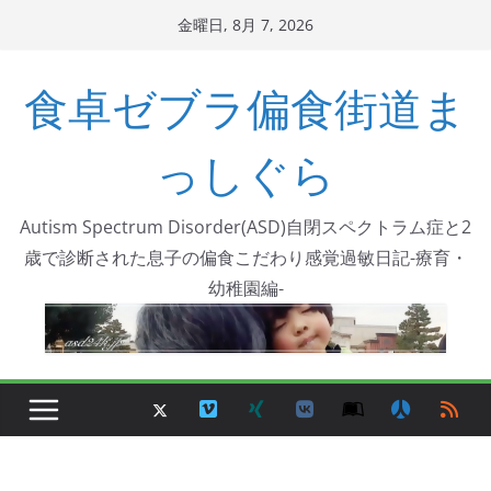
コ
金曜日, 8月 7, 2026
ン
テ
食卓ゼブラ偏食街道ま
ン
ツ
っしぐら
へ
ス
Autism Spectrum Disorder(ASD)自閉スペクトラム症と2
キ
歳で診断された息子の偏食こだわり感覚過敏日記-療育・
ッ
幼稚園編-
プ