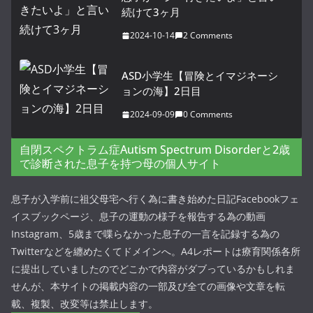
続けて3ヶ月
2024-10-14
2 Comments
ASD小学生【冒険とイマジネーシ
ョンの海】2日目
2024-09-09
0 Comments
自閉スペクトラム症Autism Spectrum Disorderと2歳
で診断された息子を持つ母の個人サイト
息子が入学前に祖父母宅へ行く為に書き始めた日記Facebookフェ
イスブックページ、息子の運動の様子を報告する為の動画
Instagram、5歳まで喋らなかった息子の一言を記録する為の
Twitterなどを纏めたくてドメインへ。A4レポートは療育関係各所
に提出していましたのでどこかで内容がダブっているかもしれま
せんが、本サイトの掲載内容の一部及び全ての画像や文章を転
載、複製、改変等は禁止します。