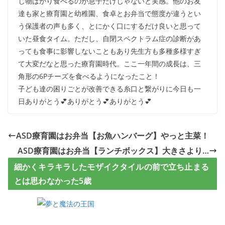
じ物ばかり食べるのが息子だけじゃないと実感。他のお友
達も家と療育園と幼稚園、食卓とお弁当で態度が違うとい
う保護者の声も多く、とにかく口にするだけ良いと思って
いた昼食タイム。ただし、自閉スペクトラム症の診断があ
っても食事に影響しないこともあり先生方も多種多様すぎ
て大変だなと思った療育園時代。ここ一年間の成長は、三
角形の6Pチーズを食べるようになったこと！
子ども達の困りごとが改善できる糸口と繋がりに今日も一
日ありがとう💕ありがとう💕ありがとう💕
ASD療育園はお弁当【お魚ハンバーグ】やっと主菜！
ASD療育園はお弁当【ランチボックス】大きさより…
細かくキラキラしたモザイクタイルの前で立ち止まる
とは思わなかった5歳