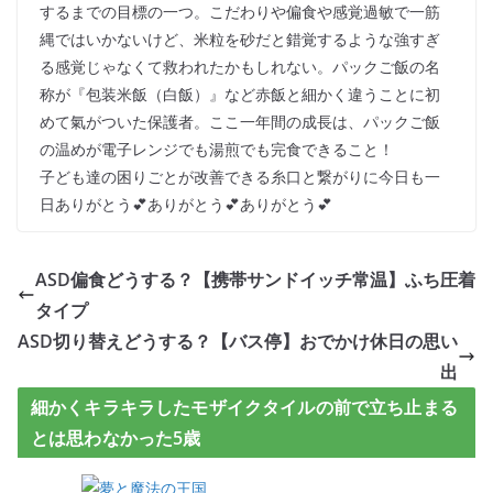
するまでの目標の一つ。こだわりや偏食や感覚過敏で一筋
縄ではいかないけど、米粒を砂だと錯覚するような強すぎ
る感覚じゃなくて救われたかもしれない。パックご飯の名
称が『包装米飯（白飯）』など赤飯と細かく違うことに初
めて氣がついた保護者。ここ一年間の成長は、パックご飯
の温めが電子レンジでも湯煎でも完食できること！
子ども達の困りごとが改善できる糸口と繋がりに今日も一
日ありがとう💕ありがとう💕ありがとう💕
ASD偏食どうする？【携帯サンドイッチ常温】ふち圧着
タイプ
ASD切り替えどうする？【バス停】おでかけ休日の思い
出
細かくキラキラしたモザイクタイルの前で立ち止まる
とは思わなかった5歳