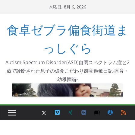
コ
木曜日, 8月 6, 2026
ン
テ
食卓ゼブラ偏食街道ま
ン
ツ
っしぐら
へ
ス
Autism Spectrum Disorder(ASD)自閉スペクトラム症と2
キ
歳で診断された息子の偏食こだわり感覚過敏日記-療育・
ッ
幼稚園編-
プ