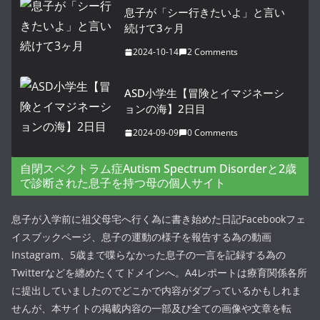
息子が「シー行きたいよ」と言い
続けて3ヶ月
2024-10-14
2 Comments
ASD小学生【冒険とイマジネーシ
ョンの海】2日目
2024-09-09
0 Comments
自閉スペクトラム症Autism Spectrum Disorderと2歳
で診断された息子を持つ母の個人サイト
息子が入学前に祖父母宅へ行く為に書き始めた日記Facebookフェ
イスブックページ、息子の運動の様子を報告する為の動画
Instagram、5歳まで喋らなかった息子の一言を記録する為の
Twitterなどを纏めたくてドメインへ。A4レポートは療育関係各所
に提出していましたのでどこかで内容がダブっているかもしれま
せんが、本サイトの掲載内容の一部及び全ての画像や文章を転