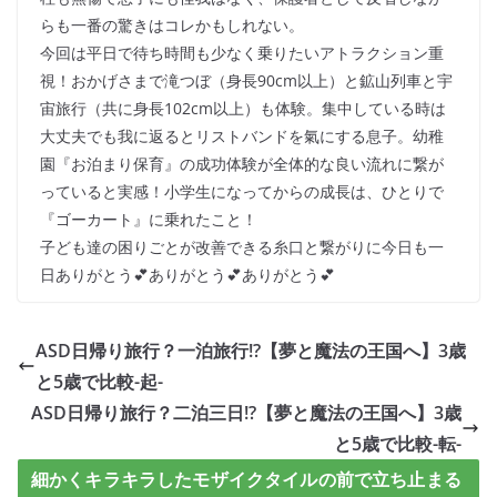
らも一番の驚きはコレかもしれない。
今回は平日で待ち時間も少なく乗りたいアトラクション重
視！おかげさまで滝つぼ（身長90cm以上）と鉱山列車と宇
宙旅行（共に身長102cm以上）も体験。集中している時は
大丈夫でも我に返るとリストバンドを氣にする息子。幼稚
園『お泊まり保育』の成功体験が全体的な良い流れに繋が
っていると実感！小学生になってからの成長は、ひとりで
『ゴーカート』に乗れたこと！
子ども達の困りごとが改善できる糸口と繋がりに今日も一
日ありがとう💕ありがとう💕ありがとう💕
ASD日帰り旅行？一泊旅行!?【夢と魔法の王国へ】3歳
と5歳で比較-起-
ASD日帰り旅行？二泊三日!?【夢と魔法の王国へ】3歳
と5歳で比較-転-
細かくキラキラしたモザイクタイルの前で立ち止まる