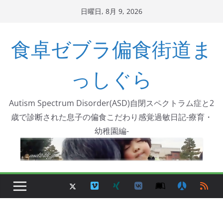
コ
日曜日, 8月 9, 2026
ン
テ
食卓ゼブラ偏食街道ま
ン
ツ
っしぐら
へ
ス
Autism Spectrum Disorder(ASD)自閉スペクトラム症と2
キ
歳で診断された息子の偏食こだわり感覚過敏日記-療育・
ッ
幼稚園編-
プ