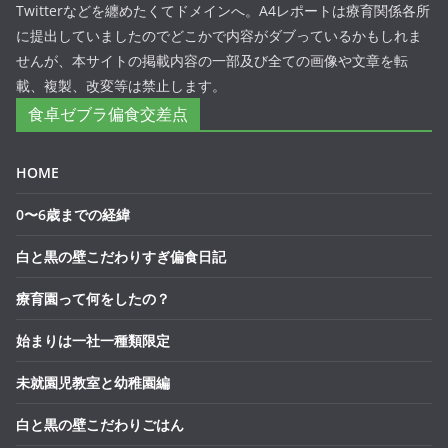
Twitterなどを纏めたくてドメインへ。A4レポートは療育関係各所
に提出していましたのでどこかで内容がダブっているかもしれま
せんが、本サイトの掲載内容の一部及び全ての画像や文章を転
載、複製、改変等は禁止します。
食卓ゼブラ偏食交差点
HOME
0〜6歳までの経緯
白と黒の壁こだわりすぎ偏食日記
療育園って何をしたの？
始まりは一社一種類限定
未就園児教室と幼稚園編
白と黒の壁こだわりごはん