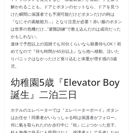
解かれることも。ドアとボタンのセットなら、ドアを見つ
けた瞬間に保護者でも予測可能だけどボタンだけの時は
『なにその索敵能力…』となり注意が必要！赤い服のボタン
は世界の危機だけ…“避難訓練”で教え込んだのは成功だった
かもしれない。
連休で予想以上の混雑でも30分くらいなら順番待ちOK！初
めてなので『待ち時間が45分以上』なら他へ移動。泣いた
りパニックはなかったけど座り込むと体重が増す感の3歳
児。
幼稚園5歳『Elevator Boy
誕生』二泊三日
ホテルのエレベーターでは『エレベーターボーイ』ボタン
はお任せ！同乗者がいらっしゃる時は保護者がフォロー。
何に氣を取られたのか歩行中に『柱』にぶつかった息子。
柱も無傷で息子にも怪我はなく、保護者として反省しなが