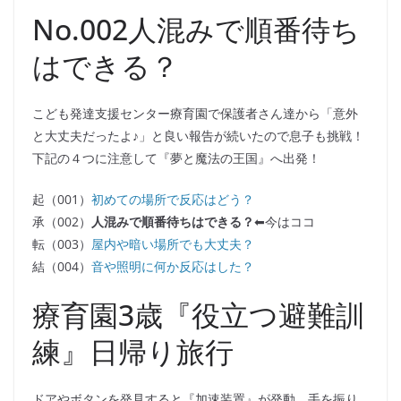
No.002人混みで順番待ち
はできる？
こども発達支援センター療育園で保護者さん達から「意外
と大丈夫だったよ♪」と良い報告が続いたので息子も挑戦！
下記の４つに注意して『夢と魔法の王国』へ出発！
起（001）
初めての場所で反応はどう？
承（002）
人混みで順番待ちはできる？
⬅︎今はココ
転（003）
屋内や暗い場所でも大丈夫？
結（004）
音や照明に何か反応はした？
療育園3歳『役立つ避難訓
練』日帰り旅行
ドアやボタンを発見すると『加速装置』が発動、手を振り