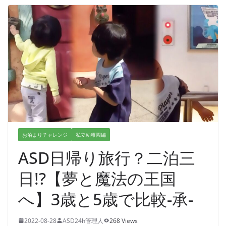
お泊まりチャレンジ
私立幼稚園編
ASD日帰り旅行？二泊三
日!?【夢と魔法の王国
へ】3歳と5歳で比較-承-
2022-08-28
ASD24h管理人
268 Views