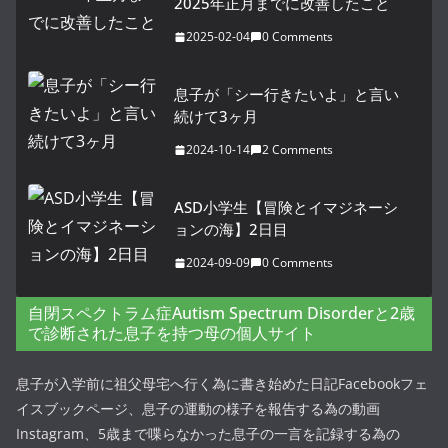
2025年正月までに改善したこと
2025-02-04
0 Comments
息子が「シー行きたいよ」と言い
続けて3ヶ月
2024-10-14
2 Comments
ASD小学生【冒険とイマジネーシ
ョンの海】2日目
2024-09-09
0 Comments
自閉スペクトラム症Autism Spectrum Disorderと2歳
で診断された息子を持つ母の個人サイト
息子が入学前に祖父母宅へ行く為に書き始めた日記Facebookフェ
イスブックページ、息子の運動の様子を報告する為の動画
Instagram、5歳まで喋らなかった息子の一言を記録する為の