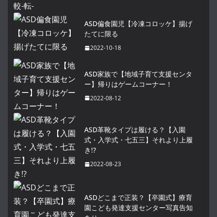
ASD偏食園児【冷凍コロッケ】揚げ
たてに限る
2022-10-18
ASD家族で【地域子育て支援センタ
ー】帰りはゲームコーナー！
2022-08-12
ASD革靴タイプは履ける？【入園
式・入学式・七五三】それより上履
き!?
2022-08-23
ASDどこまで正装？【卒園式】療育
園こども発達支援センター写真告知