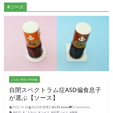
#ソース
こだわり男児-小学生編-
自閉スペクトラム症ASD偏食息子
が選ぶ【ソース】
2022-12-28
ASD24h管理人
234 Views
0 Comments
#ASD
,
#こだわり
,
#ソース
,
#中濃ソース
,
#偏食
,