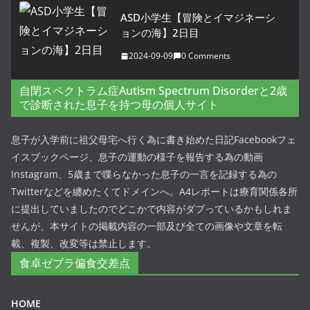
ASD小学生【冒険とイマジネーシ
ョンの海】2日目
2024-09-09
0 Comments
自閉スペクトラム症Autism Spectrum Disorderと2歳
で診断された息子を持つ母の個人サイト
息子が入学前に祖父母宅へ行く為に書き始めた日記Facebookフェ
イスブックページ、息子の運動の様子を報告する為の動画
Instagram、5歳まで喋らなかった息子の一言を記録する為の
Twitterなどを纏めたくてドメインへ。A4レポートは療育関係各所
に提出していましたのでどこかで内容がダブっているかもしれま
せんが、本サイトの掲載内容の一部及び全ての画像や文章を転
載、複製、改変等は禁止します。
食卓ゼブラ偏食交差点
HOME