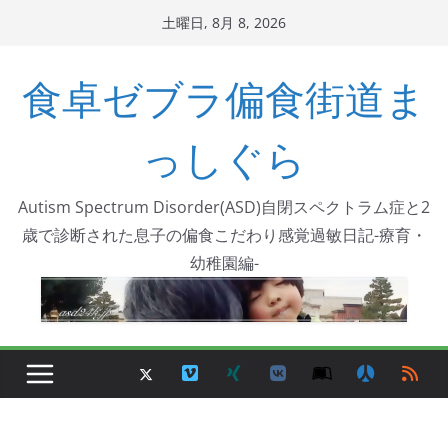
コ
土曜日, 8月 8, 2026
ン
テ
食卓ゼブラ偏食街道ま
ン
ツ
っしぐら
へ
ス
Autism Spectrum Disorder(ASD)自閉スペクトラム症と2
キ
歳で診断された息子の偏食こだわり感覚過敏日記-療育・
ッ
幼稚園編-
プ