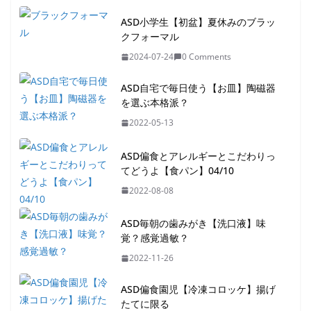
ASD小学生【初盆】夏休みのブラッ
クフォーマル
2024-07-24
0 Comments
ASD自宅で毎日使う【お皿】陶磁器
を選ぶ本格派？
2022-05-13
ASD偏食とアレルギーとこだわりっ
てどうよ【食パン】04/10
2022-08-08
ASD毎朝の歯みがき【洗口液】味
覚？感覚過敏？
2022-11-26
ASD偏食園児【冷凍コロッケ】揚げ
たてに限る